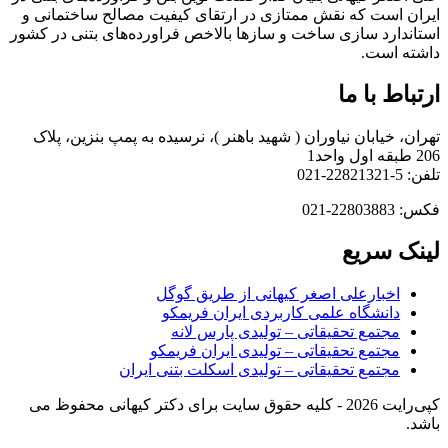
ایران است که نقش ممتازی در ارتقای کیفیت مصالح ساختمانی و
استاندارد سازی ساخت و سازها بالاخص فراورده‌های بتنی در کشور
داشته است.
ارتباط با ما
تهران، خیابان نیاوران ( شهید باهنر )، نرسیده به پمپ بنزین، پلاک
206 طبقه اول واحد1
تلفن: 5-22821321-021
فکس: 22803883-021
لینک سریع
اخبارعلی اصغر کیهانی از طریق گوگل
دانشگاه علمی کاربردی ایران فریمکو
مجتمع تحقیقاتی – تولیدی پارس لانه
مجتمع تحقیقاتی – تولیدی ایران فریمکو
مجتمع تحقیقاتی – تولیدی اسکلت بتنی ایران
کپی‌رایت 2026 - کلیه حقوق سایت برای دکتر کیهانی محفوظ می
باشد.