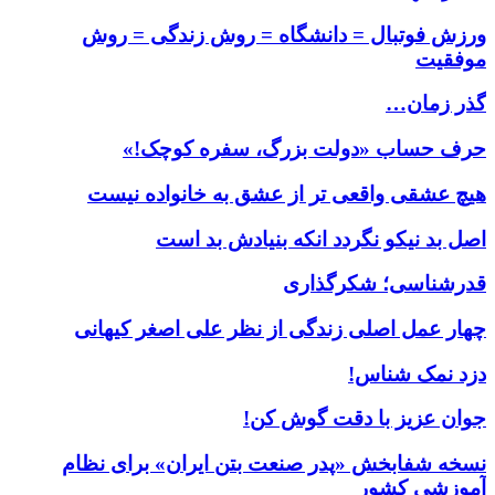
ورزش فوتبال = دانشگاه = روش زندگی = روش
موفقیت
گذر زمان…
حرف حساب «دولت بزرگ، سفره كوچک!»
هیچ عشقی واقعی تر از عشق به خانواده نیست
اصل بد نیکو نگردد انکه بنیادش بد است
قدرشناسی؛ شکرگذاری
چهار عمل اصلی زندگی از نظر علی اصغر کیهانی
دزد نمک شناس!
جوان عزیز با دقت گوش کن!
نسخه شفابخش «پدر صنعت بتن ایران» برای نظام
آموزشی کشور