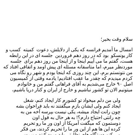
سلام وقت بخیر؛
امسال ما آمدیم فرانسه که یکی از دلایلش، دعوت کمیته کسب و
کار یونسکو بود که در روز دهم فروردین جلسه ای در این رابطه
هست، گفتم ما می آییم اینجا و از اینجا من روز دهم برای جلسه
موردنظر میرم، اما متاسفانه مسئله ای پیش اومد و اتفاقی افتاد که
من نتونستم برم، این چند روزی که اینجا بودم و شهر رو نگاه می
کردم میدیدم که چقدر ما عقب افتادیم! یادمه وقتی از کمیسیون
اصل ۹۰ خارج می‌شدیم به آقای فراهانی گفتم من و خانوادم
میتونیم الان تو کشور نباشیم و خارج از ایران و کنار دریا باشیم،
ولی من دلم میخواد تو کشورم کار ایجاد کنم، شغل
ایجاد کنم ولی ایشان بازم میگفتند نه باید فراخوان بشه
چون رانت ایجاد میشه، یکی نیست بپرسه آخه من به
چه رانتی احتیاج دارم؟! به هر حال به قول اون
دوستمون که میگفت آمریکا از اون ور ما رو تحریم
کرده این ها هم از این ور ما را تحریم کردند، من فکر
می کنم دستگاه های نظارتی باید ورود کنند و بررسی