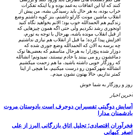
کنند که آیا این اتفاقات به‌عمد بوده و یا اینکه تفکرات
خراب بوده، به هر حال باید رسیدگی بشه، من پیش از
انقلاب ماشین مونت کارلو داشتم، بنز کوپه داشتم وضع
زندگیم هم الحمدالله خوب بود؛ الانم بخواهید نگاه کنید
اونجوری رشد نکردیم ولی حتی اگه همون چیزهایی که
از قبل انقلاب مونده باشه، بهرحال با توجه به تورم،
افزایش پیدا کرده؛ ما قبل از انقلاب هم نیازی نداشتیم
چه برسه به الان که الحمدالله وضع جوری شده که
دو‌زار شده پنج‌زار! به هرحال متاسفم که بعضی‌ها نوک
دماغشون رو می بینند یا خادم نیستند، نمیدونم! انشالله
که روزگار خوبی داشته باشید، ما هم زحمت میکشیم
انشالله شهرکمون رو درست میکنیم، ما هیچی از اینا
کمتر نداریم، حالا بهتون نشون میدم..
روز و روزگار به شما خوش
آخرین اخبار
آسایش دوگیتی تفسیراین دوحرف است بادوستان مروت
بادشمنان مدارا
فخرآوران اقتصادی؛ تجلیل اتاق بازرگانی البرز از علی‌
اصغر کیهانی