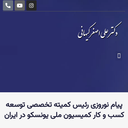
P
Y
I
رش
h
o
n
ه
o
u
s
n
t
t
حتوا
e
u
a
-
b
g
a
e
r
l
a
t
m
فهرست
پیام نوروزی رئیس کمیته تخصصی توسعه
کسب و کار کمیسیون ملی یونسکو در ایران