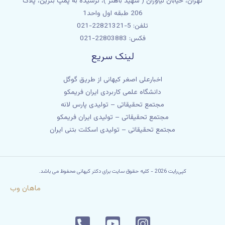
تهران، خیابان نیاوران ( شهید باهنر )، نرسیده به پمپ بنزین، پلاک
206 طبقه اول واحد1
تلفن: 5-22821321-021
فکس: 22803883-021
لینک سریع
اخبارعلی اصغر کیهانی از طریق گوگل
دانشگاه علمی کاربردی ایران فریمکو
مجتمع تحقیقاتی – تولیدی پارس لانه
مجتمع تحقیقاتی – تولیدی ایران فریمکو
مجتمع تحقیقاتی – تولیدی اسکلت بتنی ایران
کپی‌رایت 2026 - کلیه حقوق سایت برای دکتر کیهانی محفوظ می باشد.
ماهان وب