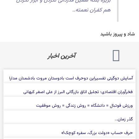
بریزه بلکه همین قدردانی نکردن و ابزار نکردن
هم کفران نعمته..
شاد و پیروز باشید
آخرین اخبار
آسایش دوگیتی تفسیراین دوحرف است بادوستان مروت بادشمنان مدارا
فخرآوران اقتصادی؛ تجلیل اتاق بازرگانی البرز از علی‌ اصغر کیهانی
ورزش فوتبال = دانشگاه = روش زندگی = روش موفقیت
گذر زمان…
حرف حساب «دولت بزرگ، سفره كوچک!»