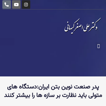
P
Y
I
رش
h
o
n
ه
o
u
s
n
t
t
حتوا
e
u
a
-
b
g
a
e
r
l
a
t
m
فهرست
پدر صنعت نوین بتن ایران:دستگاه های
متولی باید نظارت بر سازه ها را بیشتر کنند